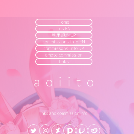
Home
tos EN
利用規約 JP
commissions info EN
commissons info JP
emote commission
links
aoiito
links and commission info