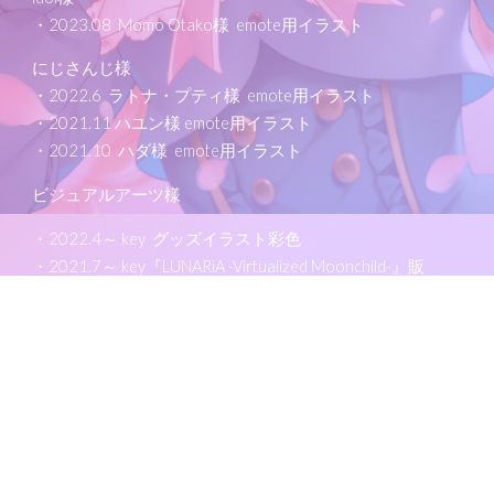
・2023.08 Momo Otako様 emote用イラスト
にじさんじ様
・2022.6 ラトナ・プティ様 emote用イラスト
・2021.11 ハユン様 emote用イラスト
・2021.10 ハダ様 emote用イラスト
ビジュアルアーツ様
・2022.4～ key グッズイラスト彩色
・2021.7～ key『LUNARiA -Virtualized Moonchild-』販
促、イベントCG彩色
・key グッズイラスト彩色
・key『Summer Pockets REFLECTION BLUE』販促、イ
ベントCG彩色
・key『Summer Pockets』イベントCG彩色
・key『Angel Beats! -1st beat-』販促、イベントCG彩
色(別名義)
・key『クドわふたー』イベントCG彩色(別名義)