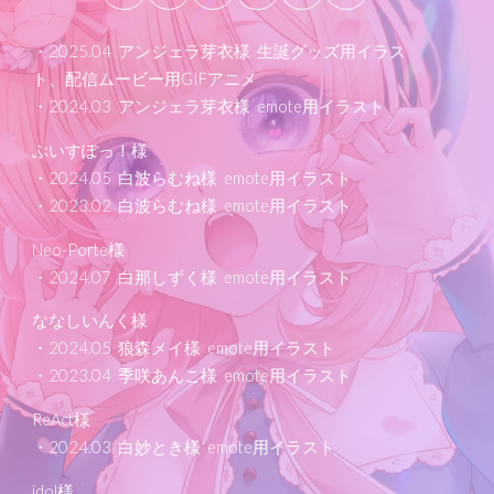
・2025.04 アンジェラ芽衣様 生誕グッズ用イラス
ト、配信ムービー用GIFアニメ
・2024.03 アンジェラ芽衣様 emote用イラスト
ぶいすぽっ！様
・2024.05 白波らむね様 emote用イラスト
・2023.02 白波らむね様 emote用イラスト
Neo-Porte様
・2024.07 白那しずく様 emote用イラスト
ななしいんく様
・2024.05 狼森メイ様 emote用イラスト
・2023.04 季咲あんこ様 emote用イラスト
ReAct様
・2024.03 白妙とき様 emote用イラスト
idol様